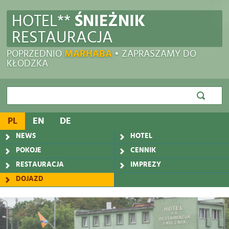
HOTEL**
ŚNIEŻNIK
RESTAURACJA
POPRZEDNIO
MARHABA
• ZAPRASZAMY DO
KŁODZKA
Wyszukiwarka
szukaj
szukaj
PL
EN
DE
NEWS
HOTEL
POKOJE
CENNIK
RESTAURACJA
IMPREZY
DOJAZD