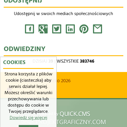
UDOSTĘPNIJ
Udostępnij w swoich mediach społecznościowych
Facebook
Google+
Tweet
LinkedIn
Pinterest
Share by Email
ODWIEDZINY
DZISIAJ
39
| WSZYSTKIE
383746
COOKIES
Strona korzysta z plików
cookie (ciasteczka) aby
© Hotel Śnieżnik Kłodzko 2026
serwis działał lepiej.
drukuj
Możesz określić warunki
przechowywania lub
dostępu do cookie w
Twojej przeglądarce.
Dowiedz się więcej